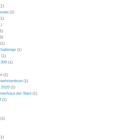
(1)
ooks
(2)
(1)
1)
1)
3)
(1)
Challenge
(1)
9
(1)
C300
(1)
en
(1)
bwehrzentrum
(1)
r 2020
(1)
merhaus der Stars
(1)
M
(1)
(1)
(1)