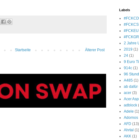
Labels
#FCKC
#FCKCS
#FCKEU
#FCKG
2 Jahre 
2019
(1)
Startseite
Älterer Post
24
(1)
9 Euro T
914c
(1)
96 Stun
A485
(1)
ab dafür
acer
(3)
Acer Asp
adblock
Adele
(1
Adornos
AFD
(13)
Ahrtal
(1
AKK
(1)