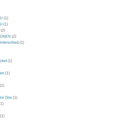
DU
(1)
U
(1)
(2)
RÜNEN
(2)
Unterschied
(1)
icket
(1)
den
(1)
(1)
ire One
(1)
(1)
)
(1)
)