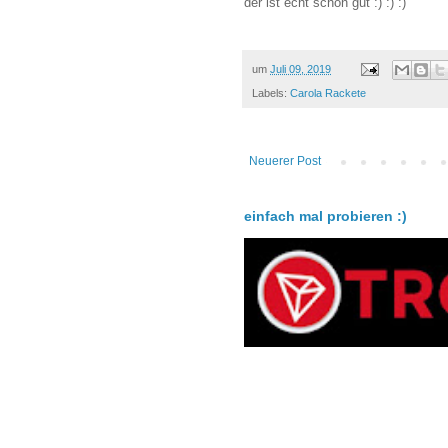
der ist echt schon gut :) :) :)
um
Juli 09, 2019
Labels:
Carola Rackete
Neuerer Post
einfach mal probieren :)