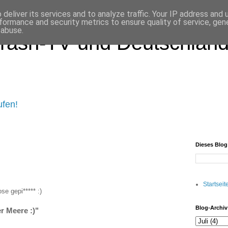
deliver its services and to analyze traffic. Your IP address and
formance and security metrics to ensure quality of service, ge
 abuse.
rash-TV und Deutschland 
ufen!
Dieses Blo
Startseit
se gepi***** :)
Blog-Archiv
r Meere :)"