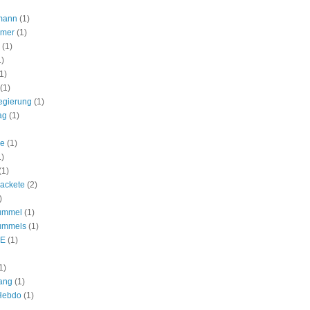
mann
(1)
lmer
(1)
(1)
1)
1)
(1)
egierung
(1)
ag
(1)
ie
(1)
1)
(1)
ackete
(2)
)
ummel
(1)
ummels
(1)
E
(1)
1)
ang
(1)
 Hebdo
(1)