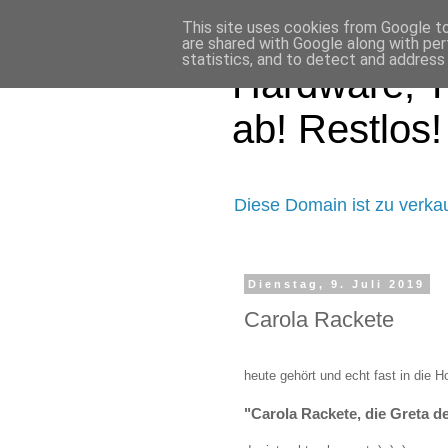
This site uses cookies from Google to 
are shared with Google along with per
statistics, and to detect and address
Hardware, T
ab! Restlos!
Diese Domain ist zu verka
Dienstag, 9. Juli 2019
Carola Rackete
heute gehört und echt fast in die Ho
"Carola Rackete, die Greta de