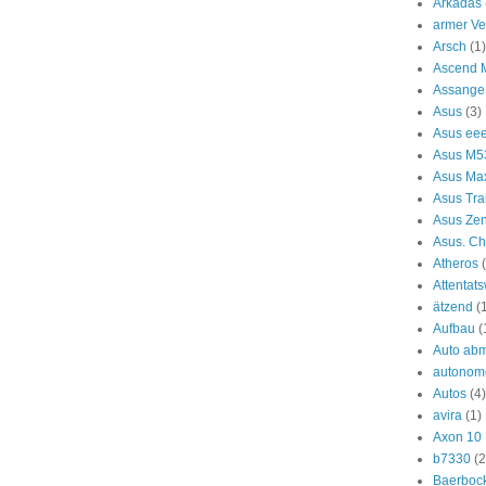
Arkadas
armer Ve
Arsch
(1)
Ascend 
Assange
Asus
(3)
Asus ee
Asus M
Asus Ma
Asus Tra
Asus Ze
Asus. C
Atheros
Attentat
ätzend
(
Aufbau
(
Auto ab
autonom
Autos
(4)
avira
(1)
Axon 10 
b7330
(2
Baerboc