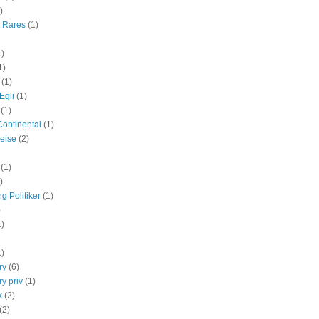
)
r Rares
(1)
1)
1)
(1)
Egli
(1)
(1)
Continental
(1)
eise
(2)
(1)
)
g Politiker
(1)
)
1)
1)
ry
(6)
y priv
(1)
k
(2)
(2)