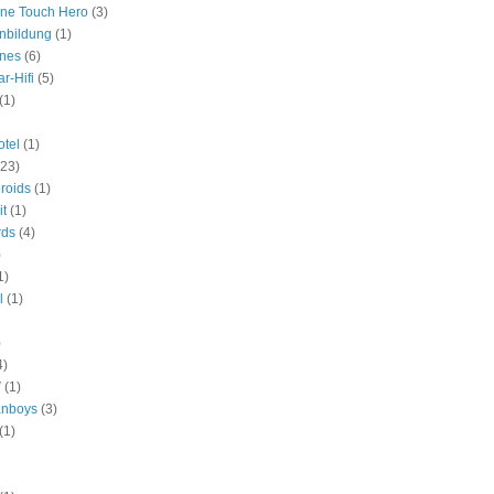
One Touch Hero
(3)
nbildung
(1)
ines
(6)
r-Hifi
(5)
(1)
tel
(1)
(23)
roids
(1)
it
(1)
rds
(4)
)
1)
l
(1)
)
4)
V
(1)
anboys
(3)
(1)