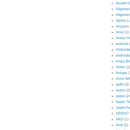
Alcatel 
Allgemei
Allgeme
Alpine Ca
Amazon
Amoi
(1)
Andaz Ho
android
Androide
androidp
Angry Bi
Anker
(1
Anlage
(
Anne Wil
apfel
(3)
Appel
(2
apple
(2
Apple T
Apple-F
AR5007
ARD
(1)
Ariel
(2)