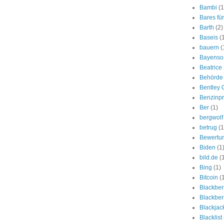
Bambi
(1
Bares fü
Barth
(2)
Baseis
(
bauern
(
Bayenso
Beatrice 
Behörde
Bentley 
Benzinpr
Ber
(1)
bergwolf
betrug
(1
Bewertun
Biden
(1
bild.de
(
Bing
(1)
Bitcoin
(
Blackber
Blackberr
Blackjac
Blacklist