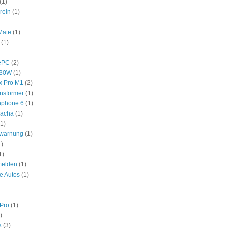
(1)
rein
(1)
Mate
(1)
(1)
ePC
(2)
530W
(1)
x Pro M1
(2)
nsformer
(1)
nphone 6
(1)
hacha
(1)
(1)
swarnung
(1)
1)
1)
melden
(1)
e Autos
(1)
Pro
(1)
)
k
(3)