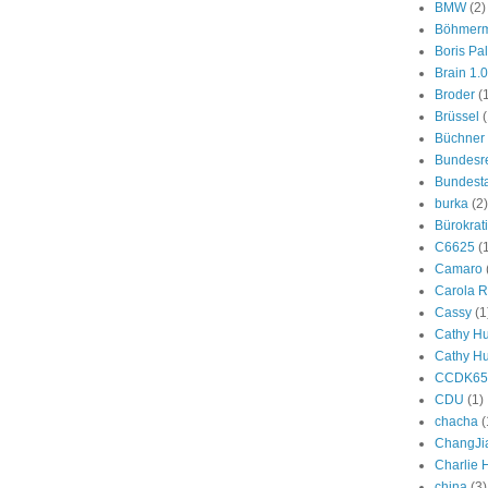
BMW
(2)
Böhmer
Boris Pa
Brain 1.0
Broder
(
Brüssel
(
Büchner
Bundesr
Bundest
burka
(2)
Bürokrat
C6625
(
Camaro
Carola R
Cassy
(1
Cathy H
Cathy H
CCDK65
CDU
(1)
chacha
(
ChangJi
Charlie
china
(3)