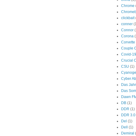
Chrome
Chromeb
clickbait
conner
(
Connor
(
Corona
(
Corvette
Couple 
Covid-1
Crucial 
CSU
(1)
Cyanog
Cyber A
Das Jah
Das Som
Dawn F
DB
(1)
DDR
(1)
DDR 3.0
Del
(1)
Dell
(1)
Demiral