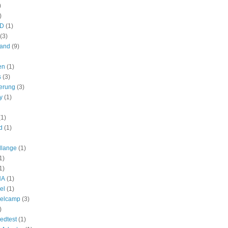
)
)
HD
(1)
(3)
land
(9)
en
(1)
s
(3)
ierung
(3)
y
(1)
(1)
d
(1)
allange
(1)
1)
1)
NA
(1)
el
(1)
elcamp
(3)
)
edtest
(1)