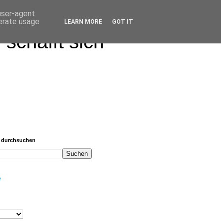
 user-agent
nerate usage
LEARN MORE
GOT IT
schafft sich
g durchsuchen
e