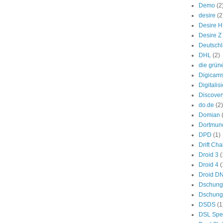
Demo
(2
desire
(2
Desire 
Desire Z
Deutsch
DHL
(2)
die grün
Digicam
Digitalis
Discover
do.de
(2)
Domian
Dortmun
DPD
(1)
Drift Ch
Droid 3
(
Droid 4
(
Droid D
Dschung
Dschung
DSDS
(1
DSL Spe