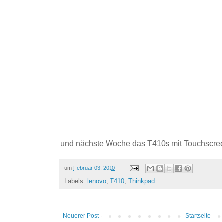
und nächste Woche das T410s mit Touchscree
um
Februar 03, 2010
Labels:
lenovo
,
T410
,
Thinkpad
Neuerer Post
Startseite