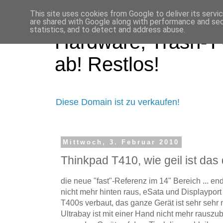
This site uses cookies from Google to deliver its servi
are shared with Google along with performance and secu
statistics, and to detect and address abuse.
Hardware, Trash-TV
ab! Restlos!
Diese Domain ist zu verkaufen!
Mittwoch, 3. Februar 2010
Thinkpad T410, wie geil ist das 
die neue "fast"-Referenz im 14" Bereich ... end
nicht mehr hinten raus, eSata und Displayport
T400s verbaut, das ganze Gerät ist sehr sehr ne
Ultrabay ist mit einer Hand nicht mehr raus