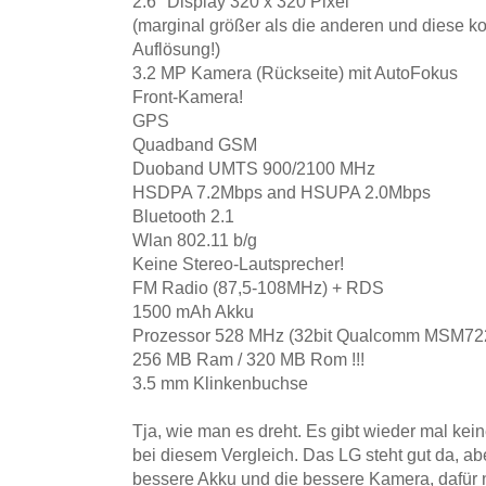
2.6" Display 320 x 320 Pixel
(marginal größer als die anderen und diese 
Auflösung!)
3.2 MP Kamera (Rückseite) mit AutoFokus
Front-Kamera!
GPS
Quadband GSM
Duoband UMTS 900/2100 MHz
HSDPA 7.2Mbps and HSUPA 2.0Mbps
Bluetooth 2.1
Wlan 802.11 b/g
Keine Stereo-Lautsprecher!
FM Radio (87,5-108MHz) + RDS
1500 mAh Akku
Prozessor 528 MHz (32bit Qualcomm MSM72
256 MB Ram / 320 MB Rom !!!
3.5 mm Klinkenbuchse
Tja, wie man es dreht. Es gibt wieder mal ke
bei diesem Vergleich. Das LG steht gut da, a
bessere Akku und die bessere Kamera, dafür n