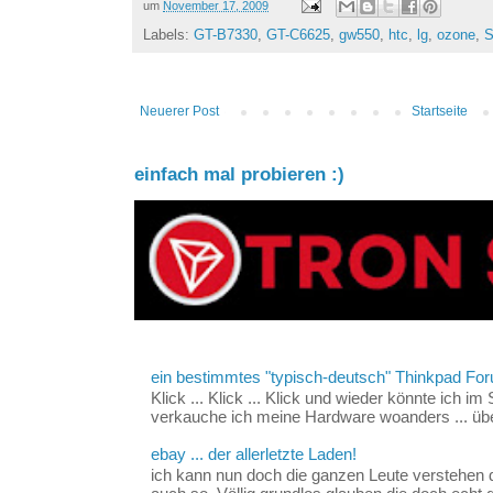
um
November 17, 2009
Labels:
GT-B7330
,
GT-C6625
,
gw550
,
htc
,
lg
,
ozone
,
S
Neuerer Post
Startseite
einfach mal probieren :)
ein bestimmtes "typisch-deutsch" Thinkpad For
Klick ... Klick ... Klick und wieder könnte ich i
verkauche ich meine Hardware woanders ... über
ebay ... der allerletzte Laden!
ich kann nun doch die ganzen Leute verstehen 