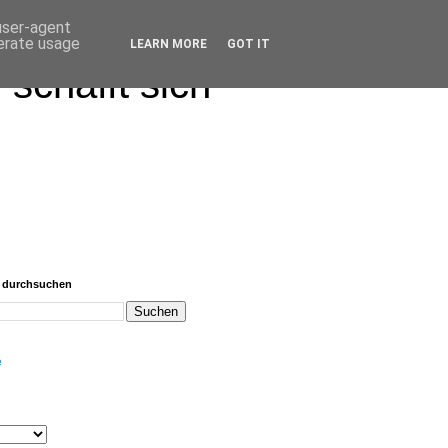
 user-agent
nerate usage
LEARN MORE
GOT IT
schafft sich
g durchsuchen
e