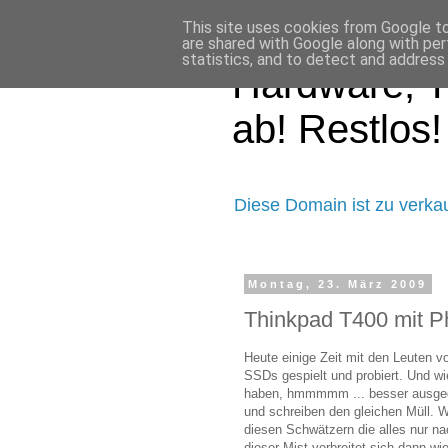
This site uses cookies from Google to 
are shared with Google along with per
statistics, and to detect and address
Hardware, T
ab! Restlos!
Diese Domain ist zu verka
Montag, 23. März 2009
Thinkpad T400 mit 
Heute einige Zeit mit den Leuten v
SSDs gespielt und probiert. Und wie
haben, hmmmmm ... besser ausgedrü
und schreiben den gleichen Müll. W
diesen Schwätzern die alles nur n
dieser Mist verbreitet sich dann 