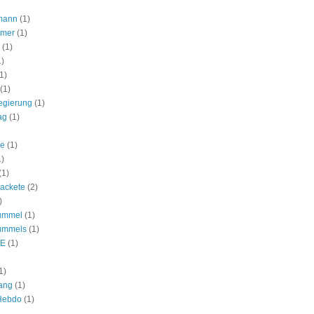
mann
(1)
lmer
(1)
(1)
1)
1)
(1)
egierung
(1)
ag
(1)
ie
(1)
1)
(1)
ackete
(2)
)
ummel
(1)
ummels
(1)
E
(1)
1)
ang
(1)
 Hebdo
(1)