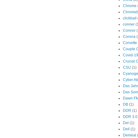
Chrome
Chromeb
clickbait
conner
(
Connor
(
Corona
(
Corvette
Couple 
Covid-1
Crucial 
CSU
(1)
Cyanog
Cyber A
Das Jah
Das Som
Dawn F
DB
(1)
DDR
(1)
DDR 3.0
Del
(1)
Dell
(1)
Demiral