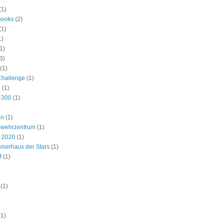
(1)
ooks
(2)
(1)
1)
1)
3)
(1)
Challenge
(1)
9
(1)
C300
(1)
en
(1)
bwehrzentrum
(1)
r 2020
(1)
merhaus der Stars
(1)
M
(1)
(1)
(1)