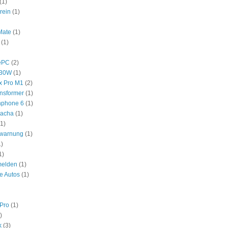
(1)
rein
(1)
Mate
(1)
(1)
ePC
(2)
530W
(1)
x Pro M1
(2)
nsformer
(1)
nphone 6
(1)
hacha
(1)
(1)
swarnung
(1)
1)
1)
melden
(1)
e Autos
(1)
Pro
(1)
)
k
(3)