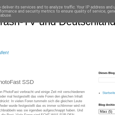
deliver its services and to analyze traffic. Your IP address and
formance and security metrics to ensure quality of service, ge
 abuse.
rash-TV und Deutschland 
ufen!
Dieses Blo
PhotoFast SSD
on PhotoFast verbracht und einige Zeit mit verschiedenen
Startseit
der mal festgestellt das viele Foren den gleichen Inhalt
ckt: In vielen Foren tummeln sich die gleichen Leute
Blog-Archiv
ieder wurde festgestellt das es immer schlimmer wird mit
achbrabbeln was sie irgendwo aufgeschnappt haben. Und
wie die Pest. Viele Foren sind ECHT WAS FÜR DEN