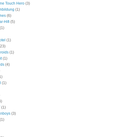
One Touch Hero
(3)
nbildung
(1)
ines
(6)
r-Hifi
(5)
(1)
tel
(1)
(23)
roids
(1)
it
(1)
rds
(4)
)
1)
l
(1)
)
4)
V
(1)
anboys
(3)
(1)