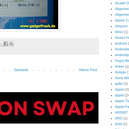
Alcatel 
Allgemei
Allgeme
Alpine Ca
Amazon
Amoi
(1)
Andaz Ho
android
Androide
androidp
Angry Bi
Anker
(1
Startseite
Älterer Post
Anlage
(
Anne Wil
apfel
(3)
Appel
(2
apple
(2
Apple T
Apple-F
AR5007
ARD
(1)
Ariel
(2)