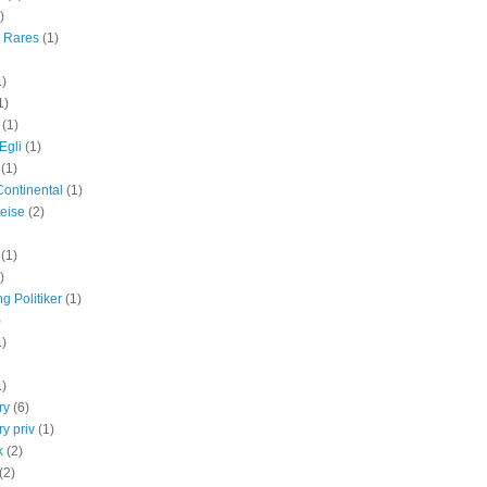
)
r Rares
(1)
1)
1)
(1)
Egli
(1)
(1)
Continental
(1)
eise
(2)
(1)
)
g Politiker
(1)
)
1)
1)
ry
(6)
y priv
(1)
k
(2)
(2)