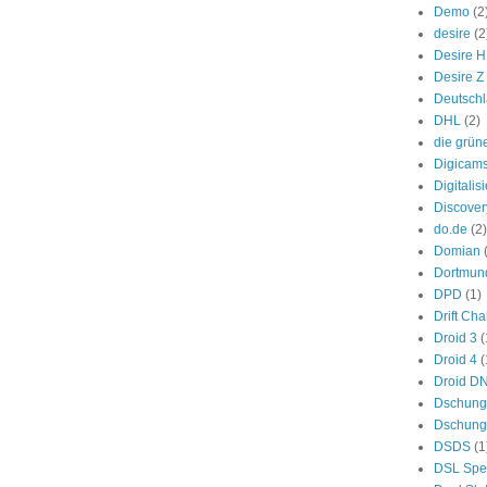
Demo
(2
desire
(2
Desire 
Desire Z
Deutsch
DHL
(2)
die grün
Digicam
Digitalis
Discover
do.de
(2)
Domian
Dortmun
DPD
(1)
Drift Ch
Droid 3
(
Droid 4
(
Droid D
Dschung
Dschung
DSDS
(1
DSL Spe