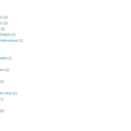
DU
(1)
U
(1)
(2)
RÜNEN
(2)
Unterschied
(1)
icket
(1)
den
(1)
(1)
ire One
(1)
(1)
)
(1)
)