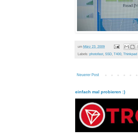
um
März 23, 2009
Labels:
photofast
,
SSD
,
T400
,
Thinkpad
Neuerer Post
einfach mal probieren :)