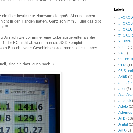
Labels
e die über bestimmte Hardware die große Ahnung haben
#FCKC
 nicht in den Händen hatten. Ganz schlimm ... und das gibt
#FCKCS
i !!!
#FCKEU
#FCKG
SSDs nach wie vor immer eine Ecke ausgereifter als die
2 Jahre 
 z.B. der PC nicht ab wenn man die SSD komplett
2019
(1)
t vom Bus ab. Nette Geschichten was man so liest .. aber
24
(1)
9 Euro T
nell, sind sie dazu auch noch :)
914c
(1)
96 Stun
A485
(1)
ab dafür
acer
(3)
Acer Asp
adblock
Adele
(1
Adornos
AFD
(13)
Ahrtal
(1
AKK
(1)