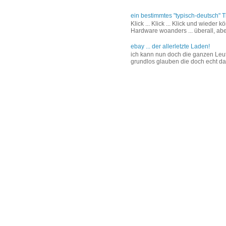
ein bestimmtes "typisch-deutsch" T
Klick ... Klick ... Klick und wiede
Hardware woanders ... überall, abe
ebay ... der allerletzte Laden!
ich kann nun doch die ganzen Leut
grundlos glauben die doch echt das 