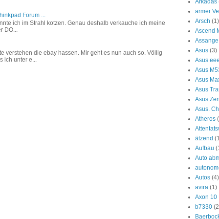
Arkadas
armer Ve
hinkpad Forum ...
Arsch
(1)
r könnte ich im Strahl kotzen. Genau deshalb verkauche ich meine
r DO...
Ascend 
Assange
Asus
(3)
e verstehen die ebay hassen. Mir geht es nun auch so. Völlig
ich unter e...
Asus ee
Asus M
Asus Ma
Asus Tra
Asus Ze
Asus. C
Atheros
Attentat
ätzend
(
Aufbau
(
Auto ab
autonom
Autos
(4)
avira
(1)
Axon 10 
b7330
(2
Baerboc