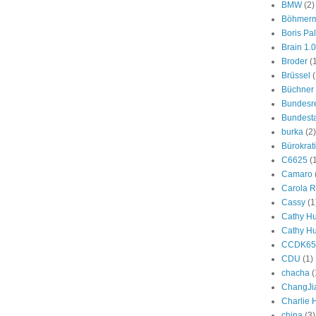
BMW
(2)
Böhmer
Boris Pa
Brain 1.0
Broder
(
Brüssel
(
Büchner
Bundesr
Bundest
burka
(2)
Bürokrat
C6625
(
Camaro
Carola R
Cassy
(1
Cathy H
Cathy H
CCDK65
CDU
(1)
chacha
(
ChangJi
Charlie
china
(3)