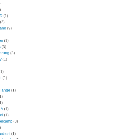
)
)
HD
(1)
(3)
land
(9)
en
(1)
s
(3)
ierung
(3)
y
(1)
(1)
d
(1)
allange
(1)
1)
1)
NA
(1)
el
(1)
elcamp
(3)
)
edtest
(1)