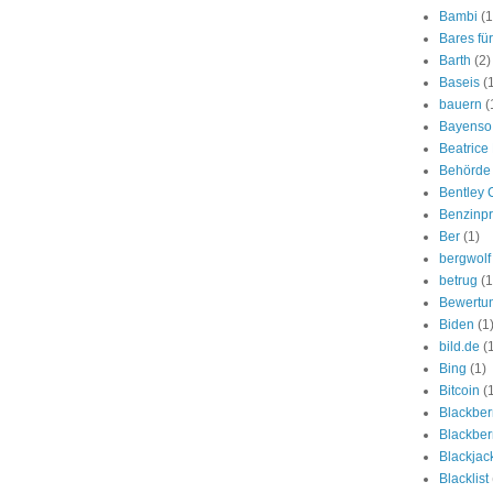
Bambi
(1
Bares fü
Barth
(2)
Baseis
(
bauern
(
Bayenso
Beatrice 
Behörde
Bentley 
Benzinpr
Ber
(1)
bergwolf
betrug
(1
Bewertun
Biden
(1
bild.de
(
Bing
(1)
Bitcoin
(
Blackber
Blackberr
Blackjac
Blacklist