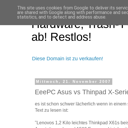
This site uses cookies from Google to deliver its servi
are shared with Google along with performance and secu
statistics, and to detect and address abuse.
Hardware, Trash-TV
ab! Restlos!
Diese Domain ist zu verkaufen!
Mittwoch, 21. November 2007
EeePC Asus vs Thinpad X-Serie 
es ist schon schwer lächerlich wenn in einem
Text zu lesen ist:
"Lenovos 1,2 Kilo leichtes Thinkpad X61s bei