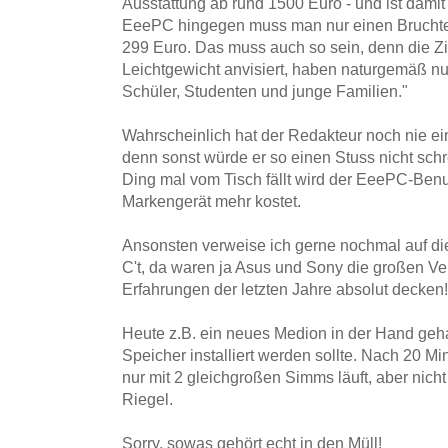
Ausstattung ab rund 1500 Euro - und ist dami
EeePC hingegen muss man nur einen Bruchtei
299 Euro. Das muss auch so sein, denn die Z
Leichtgewicht anvisiert, haben naturgemäß nur
Schüler, Studenten und junge Familien."
Wahrscheinlich hat der Redakteur noch nie ei
denn sonst würde er so einen Stuss nicht sch
Ding mal vom Tisch fällt wird der EeePC-Ben
Markengerät mehr kostet.
Ansonsten verweise ich gerne nochmal auf di
C't, da waren ja Asus und Sony die großen Ver
Erfahrungen der letzten Jahre absolut decken!
Heute z.B. ein neues Medion in der Hand geha
Speicher installiert werden sollte. Nach 20 Min
nur mit 2 gleichgroßen Simms läuft, aber nic
Riegel.
Sorry, sowas gehört echt in den Müll!