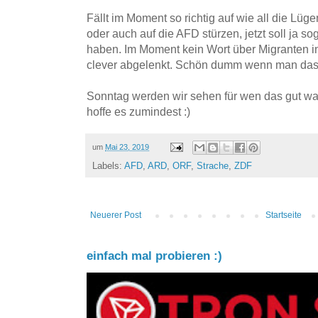
Fällt im Moment so richtig auf wie all die Lü
oder auch auf die AFD stürzen, jetzt soll ja s
haben. Im Moment kein Wort über Migranten i
clever abgelenkt. Schön dumm wenn man das 
Sonntag werden wir sehen für wen das gut war
hoffe es zumindest :)
um
Mai 23, 2019
Labels:
AFD
,
ARD
,
ORF
,
Strache
,
ZDF
Neuerer Post
Startseite
einfach mal probieren :)