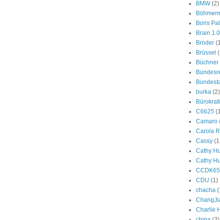
BMW
(2)
Böhmer
Boris Pa
Brain 1.0
Broder
(
Brüssel
(
Büchner
Bundesr
Bundest
burka
(2)
Bürokrat
C6625
(
Camaro
Carola R
Cassy
(1
Cathy H
Cathy H
CCDK65
CDU
(1)
chacha
(
ChangJi
Charlie
china
(3)