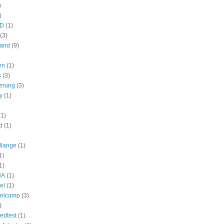
)
)
HD
(1)
(3)
land
(9)
en
(1)
s
(3)
ierung
(3)
y
(1)
(1)
d
(1)
allange
(1)
1)
1)
NA
(1)
el
(1)
elcamp
(3)
)
edtest
(1)