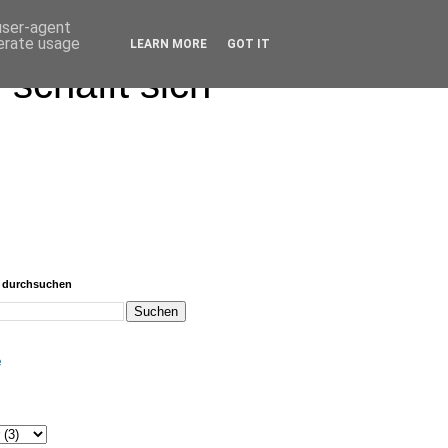
 user-agent
nerate usage
LEARN MORE
GOT IT
schafft sich
g durchsuchen
e