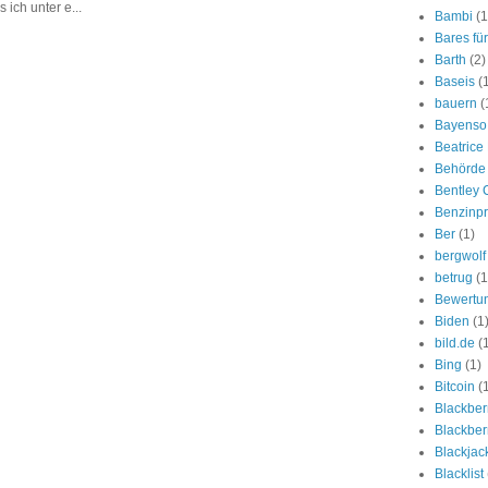
ich unter e...
Bambi
(1
Bares fü
Barth
(2)
Baseis
(
bauern
(
Bayenso
Beatrice 
Behörde
Bentley 
Benzinpr
Ber
(1)
bergwolf
betrug
(1
Bewertun
Biden
(1
bild.de
(
Bing
(1)
Bitcoin
(
Blackber
Blackberr
Blackjac
Blacklist