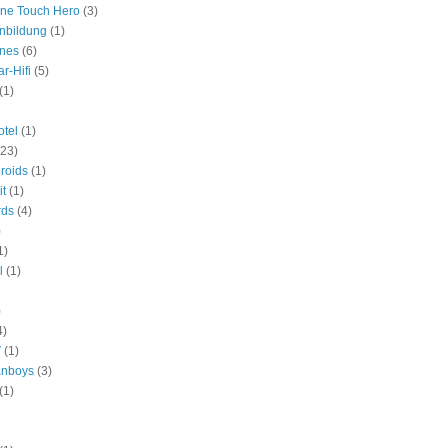
One Touch Hero
(3)
nbildung
(1)
ines
(6)
r-Hifi
(5)
(1)
tel
(1)
(23)
roids
(1)
it
(1)
rds
(4)
)
1)
l
(1)
)
4)
V
(1)
anboys
(3)
(1)