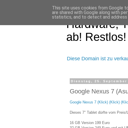
This site uses cookies from Google to 
are shared with Google along with per
statistics, and to detect and address
Hardware, T
ab! Restlos!
Diese Domain ist zu verka
Dienstag, 25. September
Google Nexus 7 (Asu
Google Nexus 7 (Klick) (Klick) (Klic
Dieses 7" Tablet dürfte vom Preis/
16 GB Version 199 Euro
32 GB Version 249 Euro und mit 