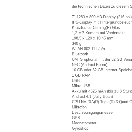
die technischen Daten zu diesem S
7"-1280 x 800-HD-Display (216 ppi)
IPS-Display mit Hintergrundbeleuc
Kratzfestes Corning(R)-Glas
1,2-MP-Kamera auf Vorderseite
198,5 x 120 x 10,45 mm
340 g
WLAN 802.11 b/g/n
Bluetooth
UMTS optional mit der 32 GB Vers
NFC (Android Beam)
16 GB oder 32 GB interner Speiche
1 GB RAM
USB
Mikro-USB
Akku mit 4325 mAh (bis zu 8 Stun
Android 4.1 (Jelly Bean)
CPU NVIDIA(R) Tegra(R) 3 Quad-C
Mikrofon
Beschleunigungsmesser
GPS
Magnetometer
Gyroskop