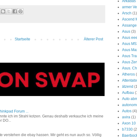
Arkadas
armer Ve
Arsch
(1)
Ascend 
Assange
Asus
(3)
Asus ee
Startseite
Älterer Post
Asus M
Asus Ma
Asus Tra
Asus Ze
Asus. C
Atheros
Attentat
ätzend
(
Aufbau
(
Auto ab
autonom
Autos
(4)
hinkpad Forum ...
r könnte ich im Strahl kotzen. Genau deshalb verkauche ich meine
avira
(1)
r DO...
Axon 10 
b7330
(2
e verstehen die ebay hassen. Mir geht es nun auch so. Völlig
Baerboc