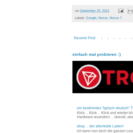
um
September 25, 2012
Labels:
Google
,
Nexus
,
Nexus 7
Neuerer Post
einfach mal probieren :)
ein bestimmtes "typisch-deutsch" T
Klick ... Klick ... Klick und wiede
Hardware woanders ... überall, abe
ebay ... der allerletzte Laden!
ich kann nun doch die ganzen Leut