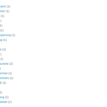
mann
(1)
lmer
(1)
(1)
1)
1)
(1)
egierung
(1)
ag
(1)
ie
(1)
1)
(1)
ackete
(2)
)
ummel
(1)
ummels
(1)
E
(1)
1)
ang
(1)
 Hebdo
(1)