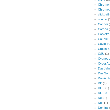
Chrome
Chromeb
clickbait
conner
(
Connor
(
Corona
(
Corvette
Couple 
Covid-1
Crucial 
CSU
(1)
Cyanog
Cyber A
Das Jah
Das Som
Dawn F
DB
(1)
DDR
(1)
DDR 3.0
Del
(1)
Dell
(1)
Demiral