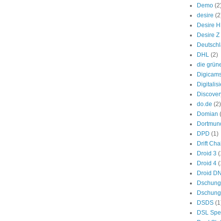
Demo
(2
desire
(2
Desire 
Desire Z
Deutsch
DHL
(2)
die grün
Digicam
Digitalis
Discover
do.de
(2)
Domian
Dortmun
DPD
(1)
Drift Ch
Droid 3
(
Droid 4
(
Droid D
Dschung
Dschung
DSDS
(1
DSL Spe