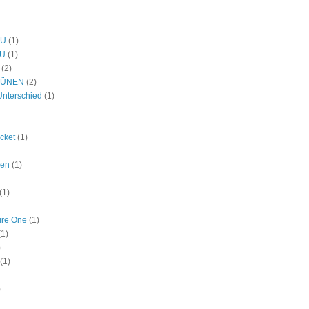
DU
(1)
U
(1)
(2)
RÜNEN
(2)
Unterschied
(1)
icket
(1)
den
(1)
(1)
ire One
(1)
(1)
)
(1)
)