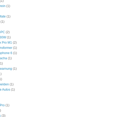
(1)
rein
(1)
Mate
(1)
(1)
ePC
(2)
530W
(1)
x Pro M1
(2)
nsformer
(1)
nphone 6
(1)
hacha
(1)
(1)
swarnung
(1)
1)
1)
melden
(1)
e Autos
(1)
Pro
(1)
)
k
(3)