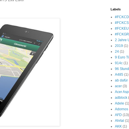
Labels
#FCKC
#FCKCS
#FCKEU
#FCKG
2 Jahre 
2019
(1)
24
(1)
9 Euro T
914c
(1)
96 Stun
A485
(1)
ab dafür
acer
(3)
Acer Asp
adblock
Adele
(1
Adornos
AFD
(13)
Ahrtal
(1
AKK
(1)