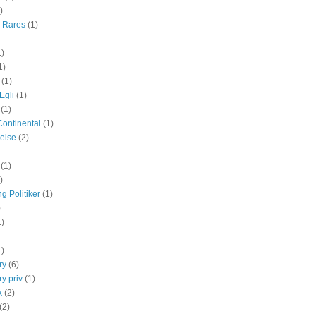
)
r Rares
(1)
1)
1)
(1)
Egli
(1)
(1)
Continental
(1)
eise
(2)
(1)
)
g Politiker
(1)
)
1)
1)
ry
(6)
y priv
(1)
k
(2)
(2)