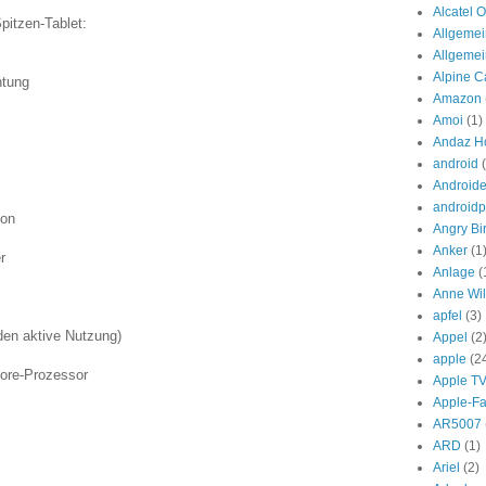
Alcatel 
pitzen-Tablet:
Allgemei
Allgeme
Alpine Ca
htung
Amazon
Amoi
(1)
Andaz Ho
android
Androide
androidp
ion
Angry Bi
Anker
(1
r
Anlage
(
Anne Wil
apfel
(3)
den aktive Nutzung)
Appel
(2
apple
(2
ore-Prozessor
Apple T
Apple-F
AR5007
ARD
(1)
Ariel
(2)