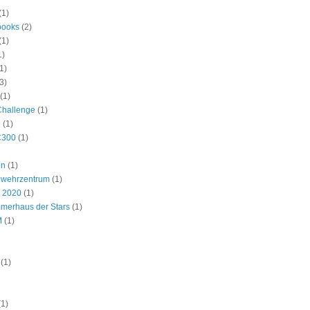
(1)
ooks
(2)
(1)
1)
1)
3)
(1)
Challenge
(1)
9
(1)
C300
(1)
en
(1)
bwehrzentrum
(1)
r 2020
(1)
merhaus der Stars
(1)
M
(1)
(1)
(1)