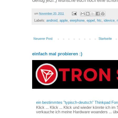
Genug jetzt ;) Wünsche euch noch eine schön
um
November 20, 2011
Labels:
android
,
apple
,
eierphone
,
eppel
,
htc
,
idevice
,
Neuerer Post
Startseite
einfach mal probieren :)
ein bestimmtes "typisch-deutsch" Thinkpad For
Klick ... Klick ... Klick und wieder könnte ich i
verkauche ich meine Hardware woanders ... über