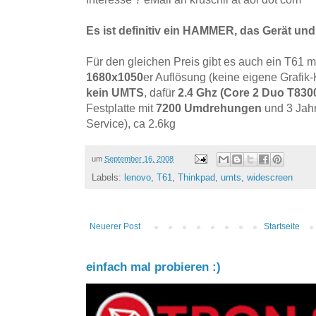
Es ist definitiv ein HAMMER, das Gerät und
Für den gleichen Preis gibt es auch ein T61 
1680x1050
er Auflösung (keine eigene Grafik-
kein UMTS
, dafür
2.4 Ghz (Core 2 Duo T830
Festplatte mit
7200 Umdrehungen
und 3 Jahr
Service), ca 2.6kg
um
September 16, 2008
Labels:
lenovo
,
T61
,
Thinkpad
,
umts
,
widescreen
Neuerer Post
Startseite
einfach mal probieren :)