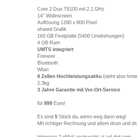
Core 2 Duo T8100 mit 2.1 GHz
14" Widescreen
Auflösung 1280 x 800 Pixel
shared Grafik
160 GB Festplatte (5400 Umdrehungen)
4 GB Ram
UMTS integriert
Firewire
Bluetooth
Wlan
6 Zellen Hochleistungsakku
(steht also hint
2.3kg
3 Jahre Garantie mit Vor-Ort-Service
für
999
Euro!
Es sind
5
Stück da, wenn weg dann weg!
Mit richtiger Rechnung und allem drum und dr
Interesse ? eMail an kruschii at aol dot com