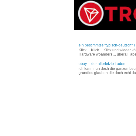
ein bestimmtes "typisch-deutsch" T
Klick ... Klick ... Klick und wiede
Hardware woanders ... überall, abe
ebay ... der allerletzte Laden!
ich kann nun doch die ganzen Leut
grundlos glauben die doch echt das 