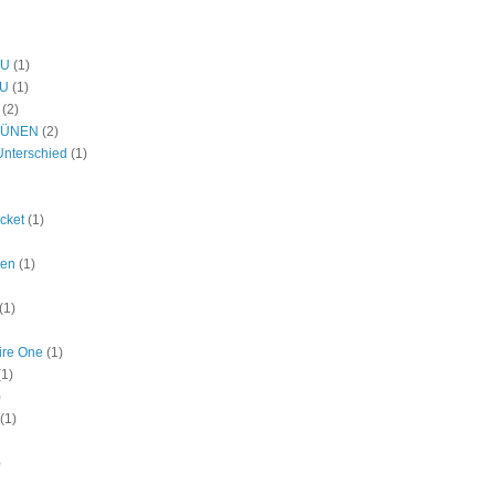
DU
(1)
U
(1)
(2)
RÜNEN
(2)
Unterschied
(1)
icket
(1)
den
(1)
(1)
ire One
(1)
(1)
)
(1)
)