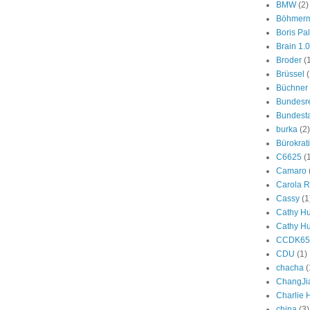
BMW
(2)
Böhmer
Boris Pa
Brain 1.0
Broder
(
Brüssel
(
Büchner
Bundesr
Bundest
burka
(2)
Bürokrat
C6625
(
Camaro
Carola R
Cassy
(1
Cathy H
Cathy H
CCDK65
CDU
(1)
chacha
(
ChangJi
Charlie
china
(3)