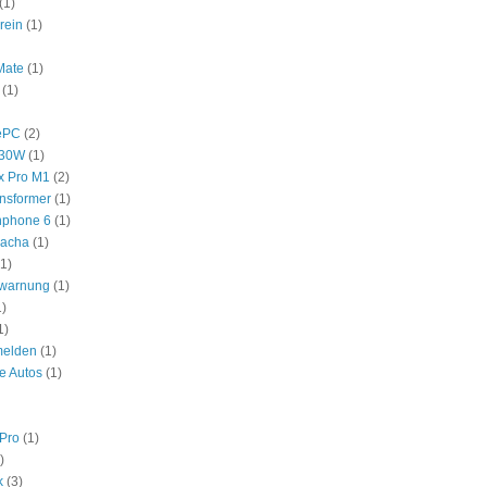
(1)
rein
(1)
Mate
(1)
(1)
ePC
(2)
530W
(1)
x Pro M1
(2)
nsformer
(1)
nphone 6
(1)
hacha
(1)
(1)
swarnung
(1)
1)
1)
melden
(1)
e Autos
(1)
Pro
(1)
)
k
(3)