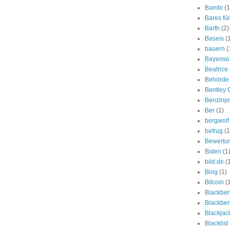
Bambi
(1
Bares fü
Barth
(2)
Baseis
(
bauern
(
Bayenso
Beatrice 
Behörde
Bentley 
Benzinpr
Ber
(1)
bergwolf
betrug
(1
Bewertun
Biden
(1
bild.de
(
Bing
(1)
Bitcoin
(
Blackber
Blackberr
Blackjac
Blacklist