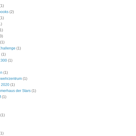
(1)
ooks
(2)
(1)
1)
1)
3)
(1)
Challenge
(1)
9
(1)
C300
(1)
en
(1)
bwehrzentrum
(1)
r 2020
(1)
merhaus der Stars
(1)
M
(1)
(1)
(1)