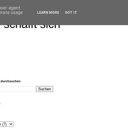
 user-agent
nerate usage
LEARN MORE
GOT IT
schafft sich
g durchsuchen
e