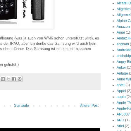
Alcatel 
Allgemei
Allgeme
Alpine Ca
Amazon
Amoi
(1)
uflösung (was ja auch von WM6 schön unterstützt wird), es
Andaz Ho
 als der IPAQ, aber ich denke das Samsung wird auch kein
android
s eben dünner. Das Samsung ist ein kleines bisschen
Androide
androidp
Angry Bi
n gelistet!)
Anker
(1
Anlage
(
Anne Wil
apfel
(3)
Appel
(2
apple
(2
Apple T
Startseite
Älterer Post
Apple-F
AR5007
ARD
(1)
Ariel
(2)