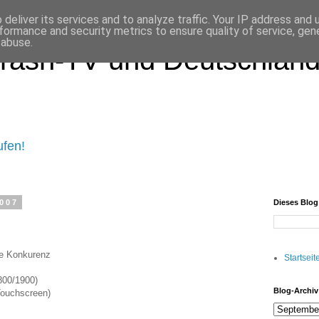
deliver its services and to analyze traffic. Your IP address and
formance and security metrics to ensure quality of service, ge
 abuse.
rash-TV und Deutschland 
ufen!
2007
Dieses Blo
e Konkurenz
Startseit
00/1900)
Blog-Archiv
Touchscreen)