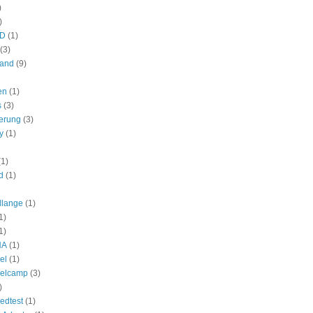
)
)
HD
(1)
(3)
land
(9)
en
(1)
s
(3)
ierung
(3)
y
(1)
(1)
d
(1)
allange
(1)
1)
1)
NA
(1)
el
(1)
elcamp
(3)
)
edtest
(1)