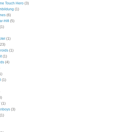
One Touch Hero
(3)
nbildung
(1)
ines
(6)
r-Hifi
(5)
(1)
tel
(1)
(23)
roids
(1)
it
(1)
rds
(4)
)
1)
l
(1)
)
4)
V
(1)
anboys
(3)
(1)