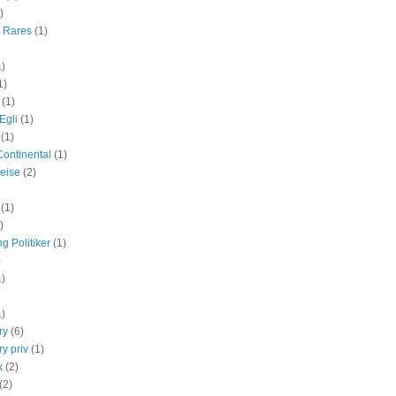
)
r Rares
(1)
1)
1)
(1)
Egli
(1)
(1)
Continental
(1)
eise
(2)
(1)
)
g Politiker
(1)
)
1)
1)
ry
(6)
y priv
(1)
k
(2)
(2)