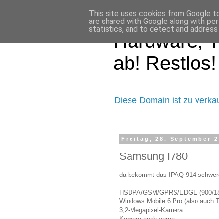
This site uses cookies from Google to 
are shared with Google along with per
statistics, and to detect and address
Hardware, T
ab! Restlos!
Diese Domain ist zu verka
Freitag, 28. September 
Samsung I780
da bekommt das IPAQ 914 schwer
HSDPA/GSM/GPRS/EDGE (900/18
Windows Mobile 6 Pro (also auch 
3,2-Megapixel-Kamera
Kamera auch vorne