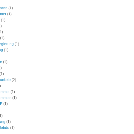
mann
(1)
lmer
(1)
(1)
1)
1)
(1)
egierung
(1)
ag
(1)
ie
(1)
1)
(1)
ackete
(2)
)
ummel
(1)
ummels
(1)
E
(1)
1)
ang
(1)
 Hebdo
(1)