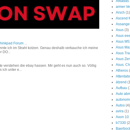
Arkadas
armer Ve
Arsch
(1)
Ascend 
Assange
Asus
(3)
Asus ee
Asus M
hinkpad Forum ...
Asus Ma
r könnte ich im Strahl kotzen. Genau deshalb verkauche ich meine
r DO...
Asus Tra
Asus Ze
Asus. C
e verstehen die ebay hassen. Mir geht es nun auch so. Völlig
ich unter e...
Atheros
Attentat
ätzend
(
Aufbau
(
Auto ab
autonom
Autos
(4)
avira
(1)
Axon 10 
b7330
(2
Baerboc