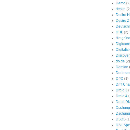
Demo
(2
desire
(2
Desire 
Desire Z
Deutsch
DHL
(2)
die grün
Digicam
Digitalis
Discover
do.de
(2)
Domian
Dortmun
DPD
(1)
Drift Ch
Droid 3
(
Droid 4
(
Droid D
Dschung
Dschung
DSDS
(1
DSL Spe