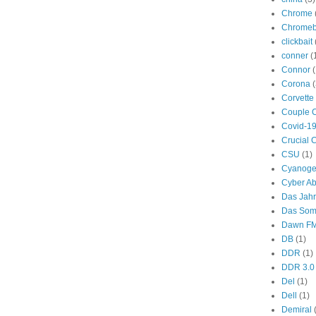
Chrome
Chromeb
clickbait
conner
(
Connor
(
Corona
(
Corvette
Couple 
Covid-1
Crucial 
CSU
(1)
Cyanog
Cyber A
Das Jah
Das Som
Dawn F
DB
(1)
DDR
(1)
DDR 3.0
Del
(1)
Dell
(1)
Demiral