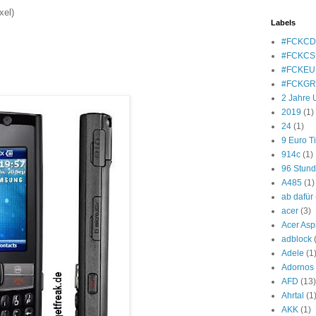
xel)
Labels
#FCKC
#FCKCS
#FCKEU
#FCKG
2 Jahre 
2019
(1)
24
(1)
9 Euro T
914c
(1)
96 Stun
A485
(1)
ab dafür
acer
(3)
Acer Asp
adblock
Adele
(1
Adornos
AFD
(13)
Ahrtal
(1
AKK
(1)