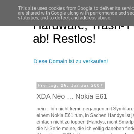
This site uses cookies from Google to deliver its servi
are shared with Google along with performance and secu
statistics, and to detect and address abuse.
Hardware, Trash-TV
ab! Restlos!
Diese Domain ist zu verkaufen!
Freitag, 26. Januar 2007
XDA Neo … Nokia E61
nein .. bin nicht fremd gegangen mit Symbian.
einem Nokia E61 rum, in Sachen Handys ist j
einfach nicht zu toppen (Handys, nicht Smartp
die N-Serie meine, die ich völlig daneben find